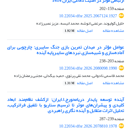
ارتباطی مؤثر در امنیت دفاعی ایران 1414
صفحه
159-202
10.22034/dfsr.2025.2067124.1927
خلیل کولیوند، مرتضی انوشه، محمد انیسه، عزیز نصیرزاده
مشاهده مقاله
اصل مقاله
1.92 M
عوامل مؤثر در میدان‌ تمرین بازی جنگ سایبری: چارچوبی برای
‏آماده‌سازی و شبیه‌سازی نبردهای سایبرپایه آینده
صفحه
203-238
10.22034/dfsr.2026.2080098.1990
محمد قاسمی تادوانی، محمد تقی پرتوی، حمید بیگدلی، مجتبی رمضان زاده
مشاهده مقاله
اصل مقاله
1.31 M
آینده توسعه پایدار دریامحورج.ا.ایران: ازکشف نظام‌مند ابعاد
کلیدی و پیشران‌های موثر تا ترسیم سناریو با تلفیق فراترکیب،
تحلیل اثرات متقابل و آینده نگاری راهبردی
صفحه
239-287
10.22034/dfsr.2026.2078810.1978