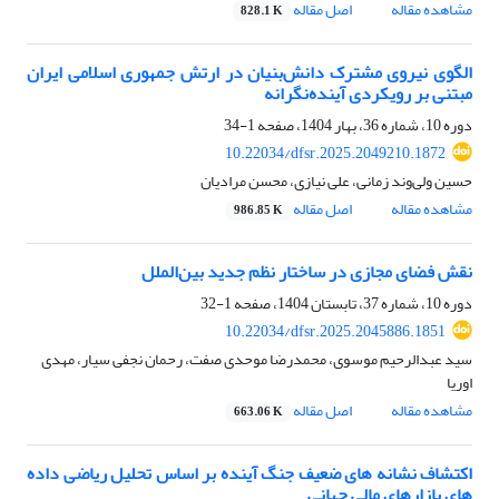
مشاهده مقاله
اصل مقاله
828.1 K
الگوی نیروی مشترک دانش‌بنیان در ارتش جمهوری اسلامی ایران
مبتنی بر رویکردی آینده‌نگرانه
دوره 10، شماره 36، بهار 1404، صفحه
1-34
10.22034/dfsr.2025.2049210.1872
حسین ولی‌وند زمانی، علی نیازی، محسن مرادیان
مشاهده مقاله
اصل مقاله
986.85 K
نقش فضای مجازی در ساختار نظم جدید بین‌الملل
دوره 10، شماره 37، تابستان 1404، صفحه
1-32
10.22034/dfsr.2025.2045886.1851
سید عبدالرحیم موسوی، محمدرضا موحدی صفت، رحمان نجفی سیار، مهدی
اوریا
مشاهده مقاله
اصل مقاله
663.06 K
اکتشاف نشانه های ضعیف جنگ آینده بر اساس تحلیل ریاضی داده
های بازارهای مالی جهانی