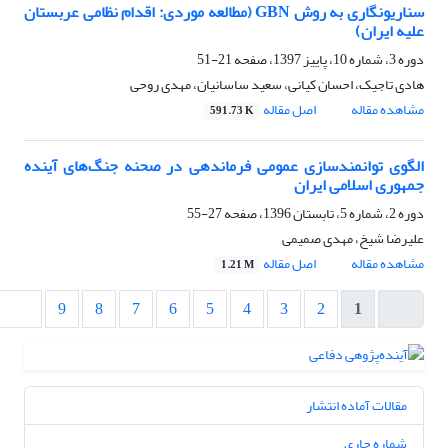
سناریونگاری به روش GBN (مطالعه موردی: اقدام نظامی عربستان
علیه ایران)
دوره 3، شماره 10، پاییز 1397، صفحه
21-51
هادی تاجیک، احسان کیانی، سعید ساسانیان، مهدی روحی
مشاهده مقاله
اصل مقاله
591.73 K
الگوی توانمندسازی عمومی فرماندهی در صحنه جنگ‌های آینده
جمهوری اسلامی ایران
دوره 2، شماره 5، تابستان 1396، صفحه
27-55
علیرضا شیخ، مهدی صمیمی
مشاهده مقاله
اصل مقاله
1.21 M
9
8
7
6
5
4
3
2
1
مقالات آماده انتشار
شماره جاری