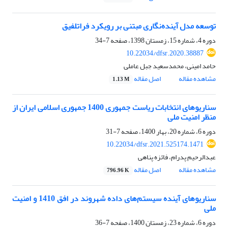
توسعه مدل آینده‌نگاری مبتنی بر رویکرد فراتلفیق
دوره 4، شماره 15، زمستان 1398، صفحه
7-34
10.22034/dfsr.2020.38887
حامد امینی، محمدسعید جبل عاملی
مشاهده مقاله
اصل مقاله
1.13 M
سناریوهای انتخابات ریاست جمهوری 1400 جمهوری اسلامی ایران از
منظر امنیت ملی
دوره 6، شماره 20، بهار 1400، صفحه
7-31
10.22034/dfsr.2021.525174.1471
عبدالرحیم پدرام، فائزه پناهی
مشاهده مقاله
اصل مقاله
796.96 K
سناریوهای آینده سیستم‌های داده شهروند در افق 1410 و امنیت
ملی
دوره 6، شماره 23، زمستان 1400، صفحه
7-36