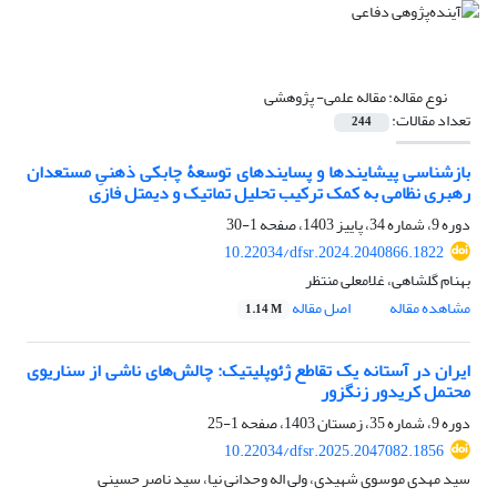
نوع مقاله:
مقاله علمی- پژوهشی
تعداد مقالات:
244
بازشناسی پیشایندها و پسایندهای توسعۀ چابکی ذهنیِ مستعدان
رهبری نظامی به کمک ترکیب تحلیل تماتیک و دیمتل فازی
دوره 9، شماره 34، پاییز 1403، صفحه
1-30
10.22034/dfsr.2024.2040866.1822
بهنام گلشاهی، غلامعلی منتظر
مشاهده مقاله
اصل مقاله
1.14 M
ایران در آستانه یک تقاطع ژئوپلیتیک: چالش‌های ناشی از سناریوی
محتمل کریدور زنگزور
دوره 9، شماره 35، زمستان 1403، صفحه
1-25
10.22034/dfsr.2025.2047082.1856
سید مهدی موسوی شهیدی، ولی اله وحدانی نیا، سید ناصر حسینی