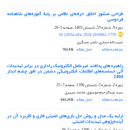
طراحی منشور اخلاق حرفه‌ای نظامی بر پایۀ آموزه‌های شاهنامه
فردوسی
دوره 9، شماره 33، تابستان 1403، صفحه
5-26
10.22034/dfsr.2024.2018661.1759
حبیب اله سیاری، ناصر عسگری
مشاهده مقاله
اصل مقاله
762.8 K
راهبردهای پدافند غیرعامل الکترونیک راداری در برابر تهدیدات
آتی حساسه‌های اطلاعات الکترونیکی دشمن در افق چشم انداز
1404
دوره 2، شماره 5، تابستان 1396، صفحه
7-25
سید عیدالرحیم موسوی، محمد سپهری
مشاهده مقاله
اصل مقاله
641.24 K
ارایه یک مدل و روش حل بازی‌های امنیتی فازی و کاربرد آن در
آینده‌‌پژوهی تهدیدات امنیتی
دوره 2، شماره 6، پاییز 1396، صفحه
7-29