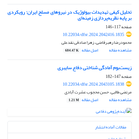
تحلیل کیفی تهدیدات بیولوژیک در نیروهای مسلح ایران: رویکردی
بر پایه نظریه‌پردازی زمینه‌ای
صفحه
117-146
10.22034/dfsr.2024.2042416.1835
محمودرضا رهبرقاضی، زهرا صادقی نقدعلی
مشاهده مقاله
اصل مقاله
684.47 K
زیست‌بوم آمادگی شناختی دفاع سایبری
صفحه
147-182
10.22034/dfsr.2024.2043105.1838
مرتضی طالبی، حسن محجوب عشرت آبادی
مشاهده مقاله
اصل مقاله
1.21 M
مقالات آماده انتشار
شماره جاری