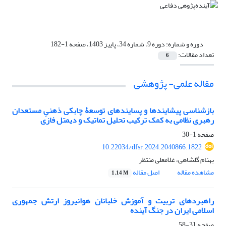
دوره و شماره:
دوره 9، شماره 34، پاییز 1403، صفحه 1-182
تعداد مقالات:
6
مقاله علمی- پژوهشی
بازشناسی پیشایندها و پسایندهای توسعۀ چابکی ذهنیِ مستعدان
رهبری نظامی به کمک ترکیب تحلیل تماتیک و دیمتل فازی
صفحه
1-30
10.22034/dfsr.2024.2040866.1822
بهنام گلشاهی، غلامعلی منتظر
مشاهده مقاله
اصل مقاله
1.14 M
راهبردهای تربیت و آموزش خلبانان هوانیروز ارتش جمهوری
اسلامی ایران در‌ جنگ‌ آینده
صفحه
31-58