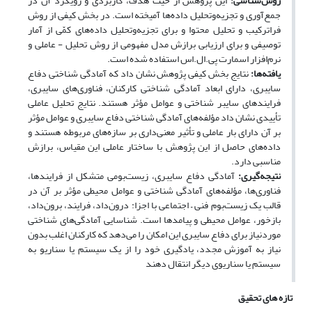
روش‌شناسی:
این پژوهش از حیث هدف، کاربردی و رویکرد آن در
جمع‌آوری و تجزیه‌وتحلیل داده‌ها آمیخته است. در بخش کیفی از روش
فراترکیب و تحلیل محتوا و برای تجزیه‌وتحلیل داده‌های کمّی از آمار
توصیفی و برای ارزیابی برازش مدل مفهومی از روش تحلیل - عاملی و
نرم‌افزار اسمارت پی.ال.اس استفاده شده است.
یافته‌ها:
نتایج بخش کیفی پژوهش نشان داد که آمادگی‌ شناختی دفاع
سایبری، دارای ابعاد آمادگی شناختی کارکنان، فناوری‌های سایبری،
فرایندهای سایبر شناختی و عوامل مؤثر هستند. نتایج تحلیل عاملی
تأییدی نشان داد مؤلفه‌های آمادگی شناختی دفاع سایبری و عوامل مؤثر
بر آن دارای بار عاملی و تأثیر معنی‌داری بر سازه‌های مربوطه هستند و
داده‌های حاصل از این پژوهش با ساختار عاملی این مقیاس، برازش
مناسبی دارد.
نتیجه‌گیری:
آمادگی دفاع سایبری، زیست‌بومی متشکل از فرایند‌ها،
فناوری‌ها، مؤلفه‌های آمادگی شناختی و عوامل محیطی مؤثر بر آن در
قالب یک زیست‌بوم فنی – اجتماعی با اجزا: درون‌داد، فرایند، برون‌داد،
بازخور، عوامل محیطی و پیامدها است. شناسایی آمادگی‌های شناختی
موردنیاز برای دفاع سایبری این امکان را می‌دهد که کارکنان اغلب بدون
نیاز به آموزش مجدد، یادگیری خود را از یک سیستم یا سناریو به
سیستم یا سناریوی دیگر انتقال دهند
تازه های تحقیق