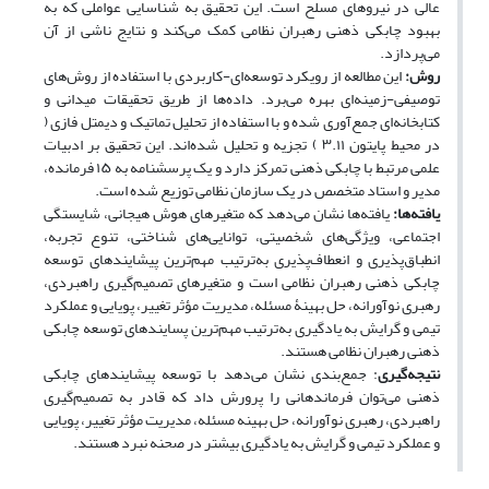
عالی در نیروهای مسلح است. این تحقیق به شناسایی عواملی که به
بهبود چابکی ذهنی رهبران نظامی کمک می‌کند و نتایج ناشی از آن
می‌پردازد.
روش:
این مطالعه از رویکرد توسعه‌ای-کاربردی با استفاده از روش‌های
توصیفی-زمینه‌ای بهره می‌برد. داده‌ها از طریق تحقیقات میدانی و
کتابخانه‌ای جمع‌آوری شده و با استفاده از تحلیل تماتیک و دیمتل فازی (
در محیط پایتون ۳.۱۱ ) تجزیه و تحلیل شده‌اند. این تحقیق بر ادبیات
علمی مرتبط با چابکی ذهنی تمرکز دارد و یک پرسشنامه به ۱۵ فرمانده،
مدیر و استاد متخصص در یک سازمان نظامی توزیع شده است.
یافته‌ها:
یافته‌ها نشان می‌دهد که متغیرهای هوش هیجانی، شایستگی
اجتماعی، ویژگی‌های شخصیتی، توانایی‌های شناختی، تنوع تجربه،
انطباق‌پذیری و انعطاف‌پذیری به‌ترتیب مهم‌ترین پیشایندهای توسعه
چابکی ذهنی رهبران نظامی است و متغیرهای تصمیم‌گیری راهبردی،
رهبری نوآورانه، حل بهینۀ مسئله، مدیریت مؤثر تغییر، پویایی و عملکرد
تیمی و گرایش به یادگیری به‌ترتیب مهم‌ترین پسایندهای توسعه چابکی
ذهنی رهبران نظامی هستند.
نتیجه‌گیری
: جمع‌بندی نشان می‌دهد با توسعه پیشایندهای چابکی
ذهنی می‌توان فرماندهانی را پرورش داد که قادر به تصمیم‌گیری
راهبردی، رهبری نوآورانه، حل بهینه مسئله، مدیریت مؤثر تغییر، پویایی
و عملکرد تیمی و گرایش به یادگیری بیشتر در صحنه نبرد هستند.