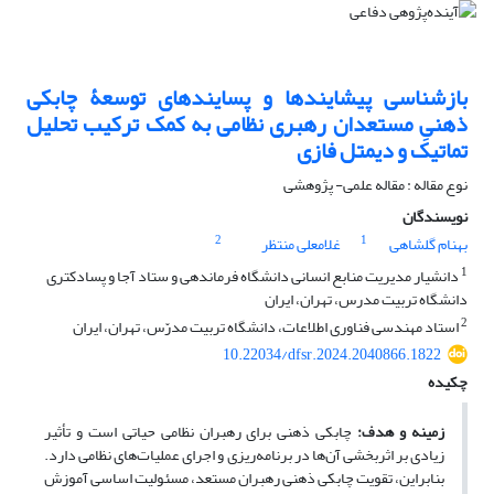
بازشناسی پیشایندها و پسایندهای توسعۀ چابکی
ذهنیِ مستعدان رهبری نظامی به کمک ترکیب تحلیل
تماتیک و دیمتل فازی
نوع مقاله : مقاله علمی- پژوهشی
نویسندگان
2
1
بهنام گلشاهی
غلامعلی منتظر
1
دانشیار مدیریت منابع انسانی دانشگاه فرماندهی و ستاد آجا و پسادکتری
دانشگاه تربیت مدرس، تهران، ایران
2
استاد مهندسی فناوری اطلاعات، دانشگاه تربیت مدرّس، تهران، ایران
10.22034/dfsr.2024.2040866.1822
چکیده
زمینه و هدف:
چابکی ذهنی برای رهبران نظامی حیاتی است و تأثیر
زیادی بر اثربخشی آن‌ها در برنامه‌ریزی و اجرای عملیات‌های نظامی دارد.
بنابراین، تقویت چابکی ذهنی رهبران مستعد، مسئولیت اساسی آموزش