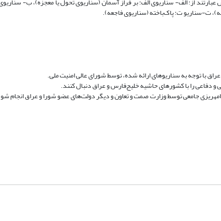
ارتند از: الف- سناریوی الف: بر فراز آسمان (سناریوی تحول یا معجزه)، ب- سناریوی ب
، ت-سناریو ت: پاک‌باخته (سناریوی فاجعه).
 عراق با توجه به سناریوهای ارائه شده، توسط شورای عالی امنیت ملی.
 و دفاعی را با کشورهای حاشیه خلیج‌فارس و عراق دنبال کنند.
رنامه­ریزى جامعی توسط وزارت صمت و تعاون و دیگر دولت‌های عضو شورا و عراق انجام ش