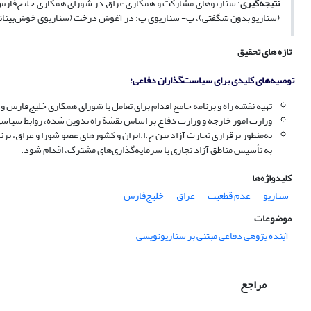
نتیجه‌گیری
: سناریوهای مشارکت و همکاری عراق در شورای همکاری خلیج‌فارس عب
(سناریو بدون شگفتی)، پ- سناریوی پ: در آغوش درخت (سناریوی خوش‌بینانه)
تازه های تحقیق
توصیه‌های کلیدی برای سیاست‌گذاران دفاعی:
تهیة نقشة راه و برنامة جامع اقدام برای تعامل با شورای همکاری خلیج‌فارس و
وزارت امور خارجه و وزارت دفاع بر اساس نقشة راه تدوین شده، روابط سیاسی
به‌منظور برقرارى تجارت آزاد بین ج.ا.ایران و کشورهای عضو شورا و عراق، ب
به تأسیس مناطق آزاد تجارى با سرمایه‌گذاری‌های مشترک، اقدام شود.
کلیدواژه‌ها
سناریو
عدم قطعیت
عراق
خلیج‌فارس
موضوعات
آینده پژوهی دفاعی مبتنی بر سناریونویسی
مراجع