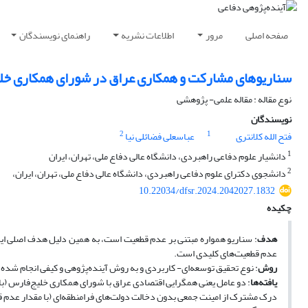
صفحه اصلی
مرور
اطلاعات نشریه
راهنمای نویسندگان
سناریوهای مشارکت و همکاری عراق در شورای همکاری خلی
نوع مقاله : مقاله علمی- پژوهشی
نویسندگان
2
1
فتح الله کلانتری
عباسعلی فضائلی نیا
1
دانشیار علوم دفاعی راهبردی، دانشگاه عالی دفاع ملی، تهران، ایران
2
دانشجوی دکترای علوم دفاعی راهبردی، دانشگاه عالی دفاع ملی، تهران، ایران،
10.22034/dfsr.2024.2042027.1832
چکیده
هدف
: سناریو همواره مبتنی بر عدم قطعیت است، به همین دلیل هدف اصلی ای
عدم قطعیت‌های کلیدی است.
روش
: نوع تحقیق توسعه‌ای- کاربردی و به روش آینده‌پژوهی و کیفی انجام شده است. 
یافته‌ها
درک مشترک از امینت جمعی بدون دخالت دولت‌های فرامنطقه‌ای (با مقدار عدم قطعیت 17.5 و اهمیت: 18.2)؛ به‌عنوان عدم قطعیت‌های کلیدی شناسایی 