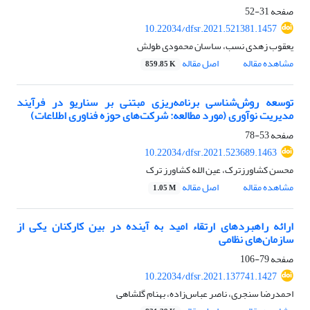
صفحه
31-52
10.22034/dfsr.2021.521381.1457
یعقوب زهدی نسب، ساسان محمودی طولش
مشاهده مقاله
اصل مقاله
859.85 K
توسعه روش‌شناسی برنامه‌ریزی مبتنی بر سناریو در فرآیند
مدیریت نوآوری (مورد مطالعه: شرکت‌های حوزه فناوری اطلاعات)
صفحه
53-78
10.22034/dfsr.2021.523689.1463
محسن کشاورزترک، عین الله کشاورز ترک
مشاهده مقاله
اصل مقاله
1.05 M
ارائه راهبردهای ارتقاء امید به آینده در بین کارکنان یکی از
سازمان‌های نظامی
صفحه
79-106
10.22034/dfsr.2021.137741.1427
احمدرضا سنجری، ناصر عباس‌زاده، بهنام گلشاهی