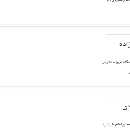
اده
نشگاه تربیت مدرس
دی
سری امام علی (ع)