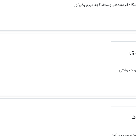
گاه فرماندهی و ستاد آجا، تهران، ایران
دی
هید بهشتی
د
ات راهبردی آجا