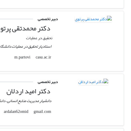
دبیر تخصصی
دکتر محمدتقی پرتو
تحقیق در عملیات
استادیار تحقیق در عملیات دانشگاه
casu.ac.ir
m.partovi
دبیر تخصصی
دکتر امید اردلان
دانشیار مدیریت منابع انسانی، دانش
gmail.com
ardalan62omid