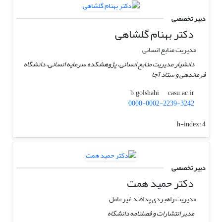
دبیر تخصصی
دکتر بهنام گلشاهی
مدیریت منابع انسانی
دانشیار مدیریت منابع انسانی، پژوهشکده سرمایه انسانی، دانشگاه
فرماندهی و ستاد آجا
casu.ac.ir
b.golshahi
0000-0002-2239-3242
h-index:
4
دبیر تخصصی
دکتر حمید همت
مدیریت راهبردی پدافند غیرعامل
مدیر انتشارات و فصلنامه دانشگاه