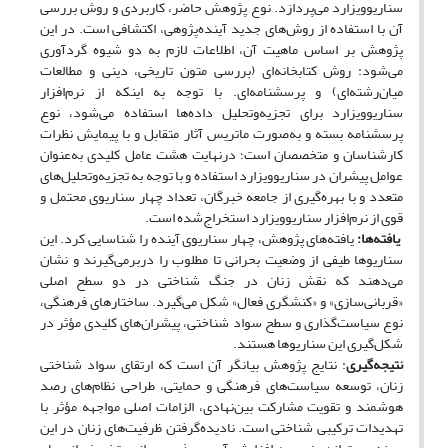
سناریوویزارد می‌پردازد. نوع پژوهش حاضر، کاربردی و روش بررسی
آن با استفاده از روش‌های جدید آینده‌پژوهی، اکتشافی است. در این
پژوهش بر اساس ماهیت آن، اطلاعات لازم به دو شیوه گردآوری
می‌شود: روش کتابخانه‌ای
(
بررسی متون تاریخی، دینی و مطالعات
میان‌رشته‌ای
)
و پرسشنامه‌ای. با توجه به اینکه از نرم‌افزار
سناریوویزارد برای تجزیه‌وتحلیل داده‌ها استفاده می‌شود، نوع
پرسشنامه بسته و به‌صورت ماتریس آثار متقابل و با پیمایش نظرات
کارشناسان و متخصصان است؛ درنهایت هشت عامل کلیدی به‌عنوان
عوامل پیشران در سناریوویزارد استفاده و با توجه به تجزیه‌وتحلیل‌های
متعدد و با بهره‌گیری از جامعه خبرگان، تعداد چهار سناریوی محتمل و
قوی از نرم‌افزار سناریوویزارد استخراج‌شده است.
یافته‌ها:
یافته‌های پژوهش، چهار سناریوی آینده را شناسایی کرد. این
سناریوها طیفی از وضعیت بحرانی تا مطلوب را دربرمی‌گیرند و نشان
می‌دهند که نقش زنان در جنگ شناختی در دو سطح اصلی
«قربانی‌سازی» و «کنشگری فعال» شکل می‌گیرد. ساختارهای فرهنگی،
نوع سیاست‌گذاری و سطح سواد شناختی، پیشران‌های کلیدی مؤثر در
شکل‌گیری این سناریوها هستند.
نتیجه‌گیری
:
نتایج پژوهش بیانگر آن است که ارتقای سواد شناختی
زنان، توسعه سیاست‌های فرهنگی و حمایتی، طراحی نظام‌های رصد
هوشمند و تقویت مشارکت بین‌نهادی، الزامات اصلی مواجهه مؤثر با
تهدیدات ترکیبی شناختی است. نادیده‌گرفتن ظرفیت‌های زنان در این