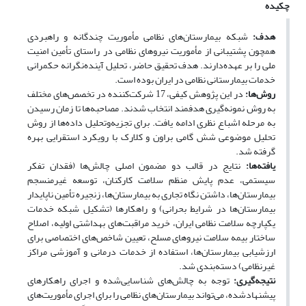
چکیده
هدف:
شبکه بیمارستان‌های نظامی مأموریت چندگانه و راهبردی
همچون پشتیبانی از مأموریت نیروهای نظامی در راستای تأمین امنیت
ملی را بر عهده‌دارند. هدف تحقیق حاضر، تحلیل آینده‌نگرانه حکمرانی
خدمات بیمارستانی نظامی در ایران بوده است.
روش‌ها:
در این پژوهش کیفی، 17 شرکت‌کننده در تخصص‌های مختلف
به روش نمونه‌گیری هدفمند انتخاب شدند. مصاحبه‌ها تا زمان رسیدن
به مرحله اشباع نظری ادامه یافت. برای تجزیه‌وتحلیل داده‌ها از روش
تحلیل موضوعی شش گامی براون و کلارک با رویکرد استقرایی بهره
گرفته شد.
یافته‌ها:
نتایج در قالب دو مضمون اصلی چالش‌ها (فقدان تفکر
سیستمی، عدم پایش منظم سلامت کارکنان، توسعه غیرمنسجم
بیمارستان‌ها، داشتن نگاه تجاری به بیمارستان‌ها، زنجیره تأمین ناپایدار
بیمارستان‌ها در شرایط بحرانی) و راهکارها (تشکیل شبکه خدمات
یکپارچه سلامت نظامی ایران، خرید مراقبت‌های بهداشتی اولیه، اصلاح
ساختار بیمه سلامت نیروهای مسلح، تعیین شاخص‌های اختصاصی برای
ارزشیابی بیمارستان‌ها، استفاده از خدمات درمانی و آموزشی مراکز
غیرنظامی) دسته‌بندی شد.
نتیجه‌گیری‌:
توجه به چالش‌های شناسایی‌شده و اجرای راهکارهای
پیشنهادشده، می‌تواند بیمارستان‌های نظامی را برای اجرای مأموریت‌های