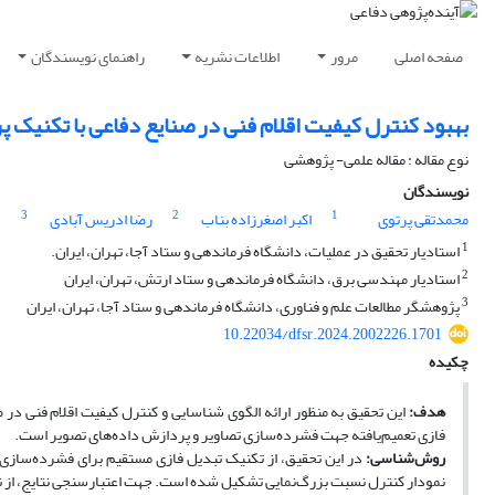
صفحه اصلی
مرور
اطلاعات نشریه
راهنمای نویسندگان
بهبود کنترل کیفیت اقلام فنی در صنایع دفاعی با تکنیک پرد
نوع مقاله : مقاله علمی- پژوهشی
نویسندگان
3
2
1
محمدتقی پرتوی
اکبر اصغرزاده بناب
رضا ادریس آبادی
1
استادیار تحقیق در عملیات، دانشگاه فرماندهی و ستاد آجا، تهران، ایران.
2
استادیار مهندسی برق، دانشگاه فرماندهی و ستاد ارتش، تهران، ایران
3
پژوهشگر مطالعات علم و فناوری، دانشگاه فرماندهی و ستاد آجا، تهران، ایران
10.22034/dfsr.2024.2002226.1701
چکیده
هدف:
این تحقیق به منظور ارائه الگوی شناسایی و کنترل کیفیت اقلام فنی در
فازی تعمیم‌یافته جهت فشرده‌سازی تصاویر و پردازش داده‌های تصویر است.
روش‌شناسی
:
در این تحقیق، از تکنیک تبدیل فازی مستقیم برای فشرده‌سازی 
نمودار کنترل نسبت بزرگ‌نمایی تشکیل شده است. جهت اعتبارسنجی نتایج، از ن