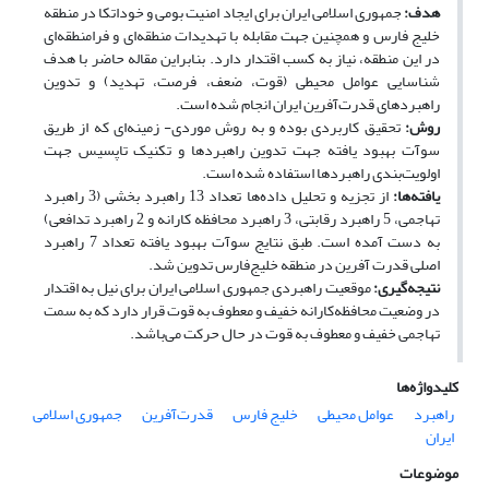
هدف:
جمهوری اسلامی ایران برای ایجاد امنیت بومی و خوداتکا در منطقه
خلیج فارس و همچنین جهت مقابله با تهدیدات منطقه‌ای و فرامنطقه­‌ای
در این منطقه، نیاز به کسب اقتدار دارد. بنابراین مقاله حاضر با هدف
شناسایی عوامل محیطی (قوت، ضعف، فرصت، تهدید) و تدوین
راهبردهای قدرت‌آفرین ایران انجام شده است.
روش:
تحقیق کاربردی بوده و به روش موردی- زمینه‌ای که از طریق
سوآت بهبود یافته جهت تدوین راهبردها و تکنیک تاپسیس جهت
اولویت‌بندی راهبردها استفاده شده است.
یافته‌ها:
از تجزیه و تحلیل داده‌ها تعداد 13 راهبرد بخشی (3 راهبرد
تهاجمی، 5 راهبرد رقابتی، 3 راهبرد محافظه­ کارانه و 2 راهبرد تدافعی)
به ­دست آمده است. طبق نتایج سوآت بهبود یافته تعداد 7 راهبرد
اصلی قدرت آفرین در منطقه خلیج‌فارس تدوین شد.
نتیجه‌گیری:
موقعیت راهبردی جمهوری اسلامی ایران برای نیل به اقتدار
در وضعیت محافظه‌کارانه خفیف و معطوف به قوت قرار دارد که به سمت
تهاجمی خفیف و معطوف به قوت در حال حرکت می‌باشد.
کلیدواژه‌ها
راهبرد
عوامل محیطی
خلیج فارس
قدرت‌آفرین
جمهوری اسلامی
ایران
موضوعات