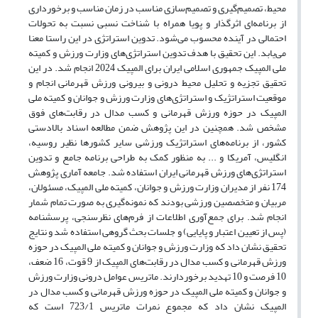
محیط، تصمیم‌گیری و تصمیم‌سازی مناسب در زمان مناسب و برخورداری
از برنامه‌ای اثرگذار و پویا همراه با شناخت نسبی نسبت به تحولات
احتمالی در آینده محسوب می‌شود. تدوین استراتژی در این راستا معنا
می‌یابد. این تحقیق با هدف تدوین استراتژی‌های وزارت ورزش و کمیته
ملی المپیک جمهوری اسلامی ایران برای المپیک 2024 انجام شد. در این
تحقیق تجزیه و تحلیل محیط درونی و بیرونی ورزش قهرمانی انجام و
موقعیت استراتژیک و استراتژی‌های وزارت ورزش و جوانان و کمیته ملی
المپیک در حوزه ورزش قهرمانی و کسب مدال در رقابت‌های فوق
مشخص شد. همچنین در این پژوهش ضمن مطالعه اسناد بالادستی
کشور، از برنامه‌های استراتژیک ورزشی سایر کشورها نظیر روسیه،
انگلیس، آمریکا و ... به منظور کمک به طراحی برنامه جامع و تدوین
استراتژی‌های ورزش قهرمانی ایران استفاده شد. جامعه آماری پژوهش
174 نفر از مدیران وزارت ورزش و جوانان، کمیته ملی المپیک، مسئولان،
مربیان و متخصصین ورزشی بودند که نمونه‌گیری به صورت تمام شمار
انجام شد. برای جمع‌آوری اطلاعات از فرم‌های نظرسنجی، پرسشنامه
(پس از تعیین اعتبار و پایایی) و جلسات بحث گروهی استفاده شد و نتایج
تحقیق نشان داد که وزارت ورزش و جوانان و کمیته ملی المپیک در حوزه
ورزش قهرمانی و کسب مدال در رقابت‌های المپیک از 9 قوت، 16 ضعف،
10 فرصت و 10 تهدید برخوردارند. ماتریس عوامل درونی وزارت ورزش
و جوانان و کمیته ملی المپیک در حوزه ورزش قهرمانی و کسب مدال در
المپیک نشان داد که مجموع نمرات ماتریس 723/1 است که