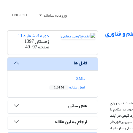
ورود به سامانه
ENGLISH
لم و فناوری
دوره 3، شماره 11
زمستان 1397
صفحه
49-97
فایل ها
XML
اصل مقاله
1.64 M
اخت نمونه­های
هم رسانی
ود در منابع با
د کیفی فرآیند
ارجاع به این مقاله
اسبی برخوردار
لی سازمان­ها،