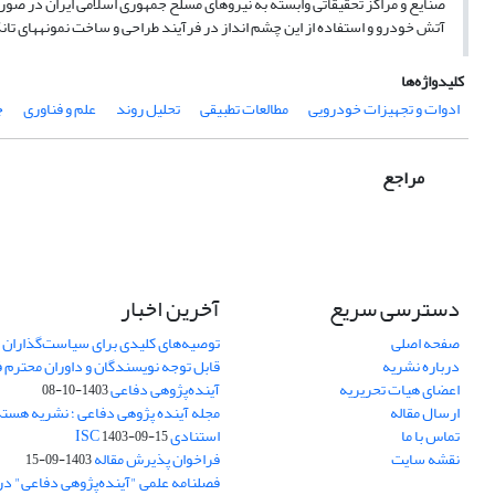
صنایع و مراکز تحقیقاتی وابسته به نیروهای مسلح جمهوری اسلامی ایران در صورت
آتش خودرو و استفاده از این چشم انداز در فرآیند طراحی و ساخت نمونه­های ت
کلیدواژه‌ها
ادوات و تجهیزات خودرویی
مطالعات تطبیقی
تحلیل روند
علم و فناوری
ج
مراجع
دسترسی سریع
آخرین اخبار
صفحه اصلی
توصیه‌های کلیدی برای سیاست‌گذاران 
درباره نشریه
قابل توجه نویسندگان و داوران محترم 
اعضای هیات تحریریه
آینده‌پژوهی دفاعی
1403-10-08
ارسال مقاله
مجله آینده پژوهی دفاعی ؛ نشریه هسته 
تماس با ما
استنادی ISC
1403-09-15
نقشه سایت
فراخوان پذیرش مقاله
1403-09-15
فصلنامه علمی "آینده‌پژوهی دفاعی" در پ