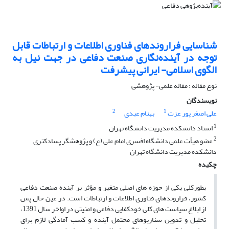
شناسایی فراروندهای فناوری اطلاعات و ارتباطات قابل
توجه در آینده‌نگاری صنعت دفاعی در جهت نیل به
الگوی اسلامی- ایرانی پیشرفت
نوع مقاله : مقاله علمی- پژوهشی
نویسندگان
2
1
علی اصغر پور عزت
بهنام عبدی
1
استاد دانشکده مدیریت دانشگاه تهران
2
عضو هیأت علمی دانشگاه افسری امام علی (ع) و پژوهشگر پسادکتری
دانشکده مدیریت دانشگاه تهران
چکیده
بطورکلی یکی از حوزه ­های اصلی متغیر و مؤثر بر آینده صنعت دفاعی
کشور، فراروندهای فناوری اطلاعات و ارتباطات است. در عین حال پس
از ابلاغ سیاست­ های کلی خودکفایی دفاعی و امنیتی در اواخر سال 1391،
تحلیل و تدوین سناریوهای محتمل آینده و کسب آمادگی لازم برای