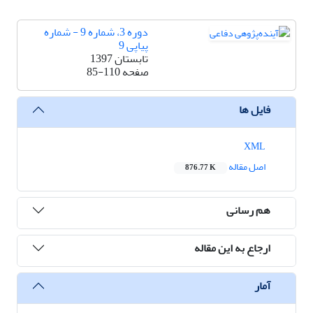
دوره 3، شماره 9 - شماره
پیاپی 9
تابستان 1397
صفحه
85-110
فایل ها
XML
اصل مقاله
876.77 K
هم رسانی
ارجاع به این مقاله
آمار