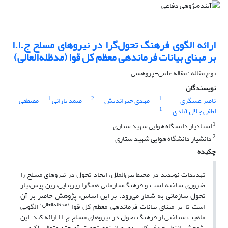
ارائه الگوی فرهنگ تحول‌گرا در نیروهای مسلح ج.ا.ا
بر مبنای بیانات فرماندهی معظم کل قوا (مدظله‌العالی)
نوع مقاله : مقاله علمی- پژوهشی
نویسندگان
1
2
1
ناصر عسگری
مهدی خیراندیش
صمد بارانی
مصطفی
1
لطفی جلال آبادی
1
استادیار دانشگاه هوایی شهید ستاری
2
دانشیار دانشگاه هوایی شهید ستاری
چکیده
تهدیدات نوپدید در محیط بین‌الملل، ایجاد تحول در نیروهای مسلح را
ضروری ساخته است و فرهنگ‌سازمانی همگرا زیربنایی‌ترین پیش‌نیاز
تحول سازمانی به شمار می‌رود. بر این اساس، پژوهش حاضر بر آن
(مدظله‌العالی)
است تا بر مبنای بیانات فرماندهی معظم کل قوا
الگویی
ماهیت شناختی از فرهنگ تحول در نیروهای مسلح ج.ا.ا ارائه کند. این
پژوهش ازنظر هدف کاربردی و از نوع تحقیق آمیخته متوالی (کیفی-