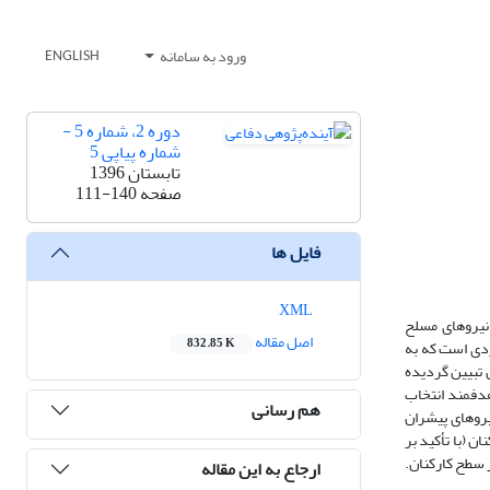
ورود به سامانه
ENGLISH
دوره 2، شماره 5 -
شماره پیاپی 5
تابستان 1396
صفحه
111-140
فایل ها
XML
 نیروهای مسلح
اصل مقاله
832.85 K
ردی است که به
 تبیین گردیده
ی غیراحتمالی هدفمند انتخاب
هم رسانی
یروهای پیشران
 (با تأکید بر
 سطح کارکنان.
ارجاع به این مقاله