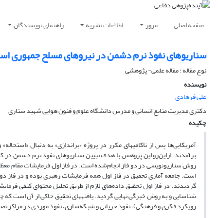
صفحه اصلی
مرور
اطلاعات نشریه
راهنمای نویسندگان
سناریوهای نفوذ نرم دشمن در نیروهای مسلح جمهوری اسلا
نوع مقاله : مقاله علمی- پژوهشی
نویسنده
علی فرهادی
دکتری مدیریت منابع انسانی و مدرس دانشگاه علوم و فنون هوایی شهید ستاری
چکیده
آمریکایی‌ها پس از ناکامی­های مکرر در پروژه «براندازی» به دنبال «استحاله»
برآمدند. ازاین‌رو این پژوهش با هدف تبیین سناریوهای نفوذ نرم دشمن در کا
روش سناریونویسی در دو فاز انجام‌شده است. در فاز اول فرمایشات مقام معظم
گردیدند. در فاز اول تحقیق داده‌های لازم از طریق تحلیل محتوای کیفی فرمایش
شناسایی و به روش خبرگی نهایی گردید. یافته­های تحقیق حاکی از آن است که چه
رویکرد فکری و فرهنگی)، نفوذ جریانی و شبکه‌سازی، نفوذ موردی در مراکز تصم