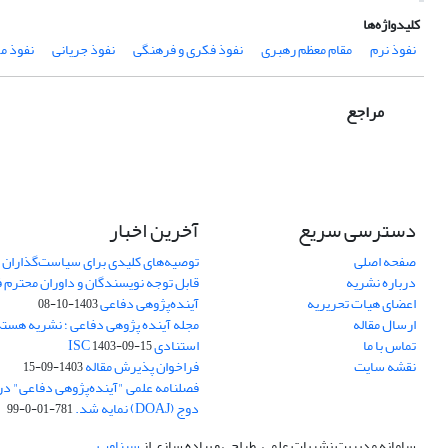
کلیدواژه‌ها
نفوذ نرم
مقام معظم رهبری
نفوذ فکری و فرهنگی
نفوذ جریانی
نفوذ م
مراجع
دسترسی سریع
آخرین اخبار
صفحه اصلی
توصیه‌های کلیدی برای سیاست‌گذاران 
درباره نشریه
قابل توجه نویسندگان و داوران محترم 
اعضای هیات تحریریه
آینده‌پژوهی دفاعی
1403-10-08
ارسال مقاله
مجله آینده پژوهی دفاعی ؛ نشریه هسته 
تماس با ما
استنادی ISC
1403-09-15
نقشه سایت
فراخوان پذیرش مقاله
1403-09-15
فصلنامه علمی "آینده‌پژوهی دفاعی" در پ
دوج (DOAJ) نمایه شد.
781-01-0-99
سامانه مدیریت نشریات علمی.
طراحی و پیاده سازی از
سیناوب