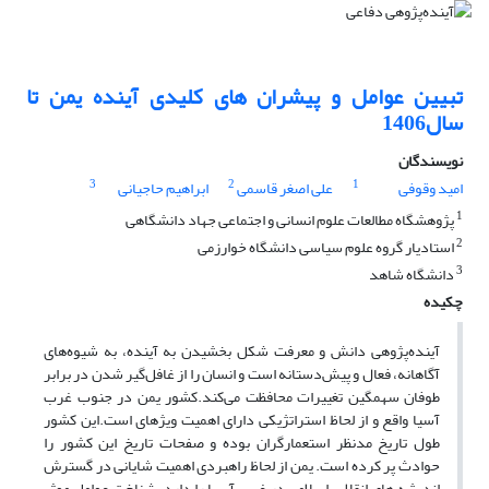
تبیین عوامل و پیشران های کلیدی آینده یمن تا
سال1406
نویسندگان
3
2
1
امید وقوفی
علی اصغر قاسمی
ابراهیم حاجیانی
1
پژوهشگاه مطالعات علوم انسانی و اجتماعی جهاد دانشگاهی
2
استادیار گروه علوم سیاسی دانشگاه خوارزمی
3
دانشگاه شاهد
چکیده
آینده‌پژوهی دانش و معرفت شکل بخشیدن به آینده، به شیوه‌های
آگاهانه، فعال و پیش‌دستانه است و انسان را از غافل‌گیر شدن در برابر
طوفان سهمگین تغییرات محافظت می‌­کند.کشور یمن در جنوب غرب
آسیا واقع و از لحاظ استراتژیکی دارای اهمیت ویژه­ای است.این کشور
طول تاریخ مدنظر استعمارگران بوده و صفحات تاریخ این کشور را
حوادث پر کرده است. یمن از لحاظ راهبردی اهمیت شایانی در گسترش
اندیشه های انقلاب اسلامی در غرب آسیا را دارد. شناخت عوامل موثر