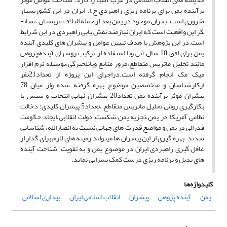
برآینده یمن برای برنامه ریزی راهبردی ج.ا. ایران در این کشوربسیار
ضروری است. بحران موجود در یمن بعد از حمله ائتلاف عربستان ،نشان­
گر این واقعیت است که ایران نیازمند نقش یابی راهبردی در این شرایط
است.در این پژوهش با هدف تبیین عوامل و پیشران های کلیدی آینده
یمن برای افق 10 سال آتی وبا استفاده از ترکیب روش­های آینده­پژوهی
مانند تحلیل ماتریس متقاطع،مرور منابع وپانل­خبرگی،بوسیله نرم افزار
میک مک انجام گرفته است.دراجرای این پروژه از تعداد21نفر
ازکارشناسان و متخصصین موضوع بهره گرفته شده واز میان 78
پیشران موثر برآینده یمن تعداد20 پیشران نهایی انتخاب و سپس با
بکارگیری روش تحلیل ماتریس متقاطع ،تعداد5 پیشران کلیدی: دخالت
نظامی آمریکا در یمن،تجزیه یمن،شکست دولت انقلابی،ایجاد حکومت
فدرالی در یمن و مواضع قدرت های جهانی نسبت به انصارالله، شناسایی
شدند. بهره گیری از این پیشران ها می­تواند زمینه های لازم برای گذار از
غافل گیری راهبردی ایران در موضوع یمن و به تقویت شناخت آینده
های بدیل و برنامه ریزی درست کمک بسزایی نماید
.
کلیدواژه‌ها
یمن
آینده پژوهی
پیشران
انقلاب اسلامی ایران
بیداری اسلامی