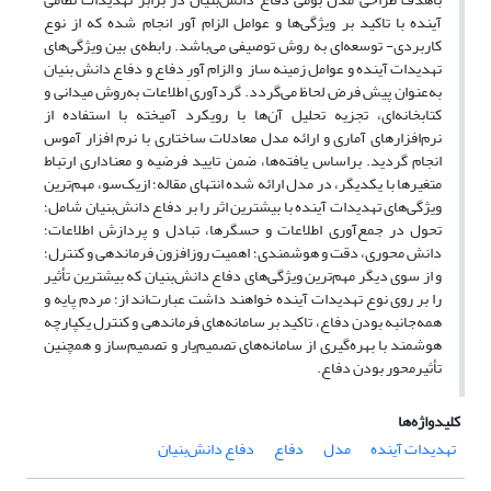
آینده با تاکید بر ویژگی‌ها و عوامل الزام آور انجام‌ شده که از نوع
کاربردی- توسعه‌ای به روش توصیفی می‌باشد. رابطه‌ی بین ویژگی‌های
تهدیدات آینده و عوامل زمینه ساز و الزام آورِ دفاع و دفاع دانش بنیان
به‌عنوان پیش فرض لحاظ می‌گردد. گردآوری اطلاعات به‌روش میدانی و
کتابخانه‌ای، تجزیه تحلیل آن‌ها با رویکرد آمیخته با استفاده از
نرم‌افزارهای آماری و ارائه مدل معادلات ساختاری با نرم افزار آموس
انجام گردید. براساس یافته‌ها، ضمن تایید فرضیه و معناداری ارتباط
متغیرها با یکدیگر، در مدل ارائه شده انتهای مقاله؛ ازیک‌سو، مهم‌ترین
ویژگی‌های تهدیدات آینده با بیشترین اثر را بر دفاع دانش‌بنیان شامل؛
تحول در جمع‌آوری اطلاعات و حسگر‌ها، تبادل و پردازش اطلاعات؛
دانش محوری، دقت و هوشمندی؛ اهمیت روزافزون فرماندهی و کنترل؛
و از سوی دیگر مهم‌ترین ویژگی‌های دفاع دانش‌بنیان که بیشترین تأثیر
را بر روی نوع تهدیدات آینده خواهند داشت عبارت‌اند از؛ مردم پایه و
همه‌جانبه بودن دفاع، تاکید ‌بر سامانه‌های فرماندهی و کنترل یکپارچه
هوشمند با بهره‌گیری از سامانه‌های تصمیم‌یار و تصمیم‌ساز و همچنین
تأثیر‌محور بودن دفاع.
کلیدواژه‌ها
تهدیدات آینده
مدل
دفاع
دفاع دانش‌بنیان