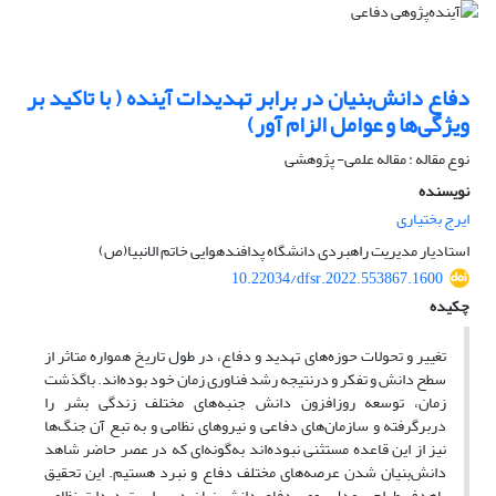
دفاع دانش‌بنیان در برابر تهدیدات آینده ( با تاکید بر
ویژگی‌ها و عوامل الزام آور)
نوع مقاله : مقاله علمی- پژوهشی
نویسنده
ایرج بختیاری
استادیار مدیریت راهبردی دانشگاه پدافندهوایی خاتم الانبیا(ص)
10.22034/dfsr.2022.553867.1600
چکیده
تغییر و تحولات حوزه‌های تهدید و دفاع، در طول تاریخ همواره متاثر از
سطح دانش و تفکر و درنتیجه رشد فناوری زمان خود بوده‌اند. باگذشت
زمان، توسعه روزافزون دانش جنبه‌های مختلف زندگی بشر را
دربرگرفته‌ و سازمان‌های دفاعی و نیروهای نظامی و به تبع آن جنگ‌ها
نیز از این قاعده مستثنی نبوده‌اند به‌گونه‌ای که در عصر حاضر شاهد
دانش‌بنیان شدن عرصه‌های مختلف دفاع و نبرد هستیم. این تحقیق
باهدف طراحی‌ مدل بومی دفاع دانش‌بنیان در برابر تهدیدات نظامی