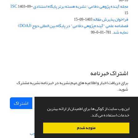
10-08
مجله آینده پژوهی دفاعی ؛ نشریه هسته برتر پایگاه استنادی ISC
1403-09-
15
فراخوان پذیرش مقاله
1403-09-15
فصلنامه علمی "آینده‌پژوهی دفاعی" در پایگاه بین المللی دوج (DOAJ)
نمایه شد.
781-01-0-99
اشتراک خبرنامه
برای دریافت اخبار و اطلاعیه های مهم نشریه در خبرنامه نشریه مشترک
شوید.
اشتراک
این وب سایت از کوکی ها برای اطمینان از ارائه بهترین
خدمات استفاده می کند.
متوجه شدم
سامانه مدیریت نشریات علمی.
طراحی و پیاده سازی از
سیناوب