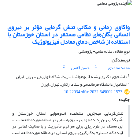
واکاوی زمانی و مکانی تنش گرمایی مؤثر بر نیروی
انسانی یگان‌های نظامی مستقر در استان خوزستان با
استفاده از شاخص دمای معادل فیزیولوژیک
نوع مقاله : مقاله علمی- پژوهشی
نویسندگان
2
1
محمد محمدی
حسن قاضی
1
دانشجوی دکتری رشته آب‌و‌هواشناسی دانشگاه خوارزمی ، تهران، ایران
2
استادیار دانشگاه فرماندهی و ستاد ارتش، تهران، ایران
10.22034/dfsr.2022.549002.1573
چکیده
تنش‌گرمایی مهم‌ترین مشخصه آب‌وهوایی استان خوزستان و
تأثیرگذارترین پدیده جوی بر نیروی انسانی در منطقه موردمطالعه است،
این مسئله در طرح‌ریزی برای هر نوع مأموریت و یا فعالیت نظامی در
آینده که مستلزم به‌کارگیری نیروی انسانی در منطقه موردمطالعه است