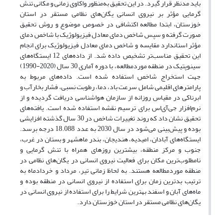
باید مدنظر قرار گیرد. در این تحقیق به‌منظور واکاوی زمانی و مکانی تنش
گرمایی مؤثر بر نیروی انسانی یگان‌های نظامی مستقر در استان
خوزستان، ابتدا مطالعه اکتشافی در خصوص موضوع و روش تحقیق
صورت گرفته و سپس شاخص دمای معادل فیزیولوژیک با شاخص دمای
مؤثر استاندارد مقایسه و شاخص دمای معادل فیزیولوژیک برای انجام
این تحقیق مناسب‌تر تشخیص داده شد. از داده‌های 12 ایستگاه‌های
سینوپتیک در منطقه موردمطالعه، با دوره آماری 30 سال (2020-1990)
جهت استخراج شاخص استفاده ‌شده است. داده‌های مربوط به
پارامترهای اقلیمی شامل سرعت باد،‌ دما، رطوبت نسبی، فشار بخارآب و
ابرناکی در مقیاس روزانه از سازمان هواشناسی دریافت گردیده و از
نرم‌افزار جی‌آی‌اس برای ترسیم نقشه استفاده ‌شده است. یافته‌های
تحقیق نشان داد که روند تغییرات شاخص در 30 سال گذشته افزایشی
بوده و پیش‌بینی می‌شود در سال 2030 به عدد 18.088 درجه برسد.
ایستگاه‌های آبادان، امیدیه، هندیجان، بندر ماهشهر و بستان در غرب،
جنوب و مرکز منطقه، بیشترین روزهای همراه با تنش گرمایی و
نامطلوب‌ترین مکان برای فعالیت نیروی انسانی در یگان‌های نظامی در
منطقه موردمطالعه هستند. به لحاظ زمانی تیر، مرداد و خردادماه به
ترتیب بدترین زمان برای استفاده از نیروی انسانی در منطقه بوده و
ماه‌های آبان و اسفند بهترین شرایط را برای استفاده از نیروی انسانی در
یگان‌های نظامی مستقر در استان خوزستان دارد.