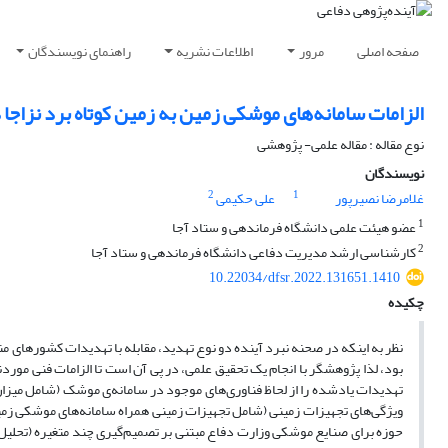
صفحه اصلی
مرور
اطلاعات نشریه
راهنمای نویسندگان
الزامات سامانه‌های موشکی زمین به زمین کوتاه برد نزاجا د
نوع مقاله : مقاله علمی- پژوهشی
نویسندگان
2
1
غلامرضا نصیرپور
علی حکیمی
1
عضو هیئت علمی دانشگاه فرماندهی و ستاد آجا
2
کارشناسی ارشد مدیریت دفاعی دانشگاه فرماندهی و ستاد آجا
10.22034/dfsr.2022.131651.1410
چکیده
نظر به اینکه در صحنه نبرد آینده دو نوع تهدید، مقابله با تهدیدات کشورهای منط
بود، لذا پژوهشگر با انجام یک تحقیق علمی، در پی آن است تا الزامات فنی موردن
تهدیدات یادشده را از لحاظ فناوری‌های موجود در سامانه‌ی موشک (شامل میزا
ویژگی‌های تجهیزات زمینی (شامل تجهیزات زمینی همراه سامانه‌های موشکی زمی