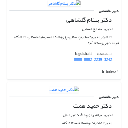
دبیر تخصصی
دکتر بهنام گلشاهی
مدیریت منابع انسانی
دانشیار مدیریت منابع انسانی، پژوهشکده سرمایه انسانی، دانشگاه
فرماندهی و ستاد آجا
casu.ac.ir
b.golshahi
0000-0002-2239-3242
h-index:
4
دبیر تخصصی
دکتر حمید همت
مدیریت راهبردی پدافند غیرعامل
مدیر انتشارات و فصلنامه دانشگاه